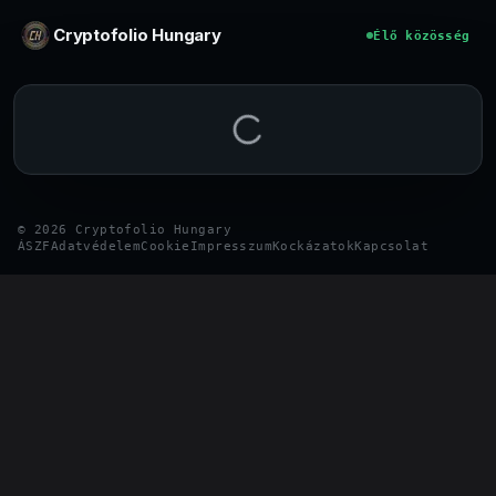
Ugrás a tartalomhoz
Cryptofolio Hungary
Élő közösség
©
2026
Cryptofolio Hungary
ÁSZF
Adatvédelem
Cookie
Impresszum
Kockázatok
Kapcsolat