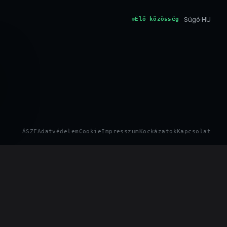
Súgó
·
HU
Élő közösség
ÁSZF
Adatvédelem
Cookie
Impresszum
Kockázatok
Kapcsolat