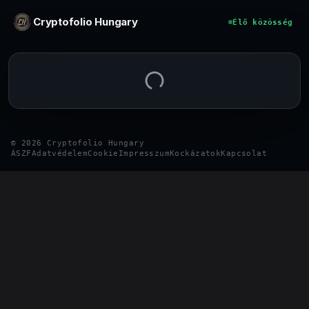
Ugrás a tartalomhoz
Cryptofolio Hungary
Élő közösség
©
2026
Cryptofolio Hungary
ÁSZF
Adatvédelem
Cookie
Impresszum
Kockázatok
Kapcsolat