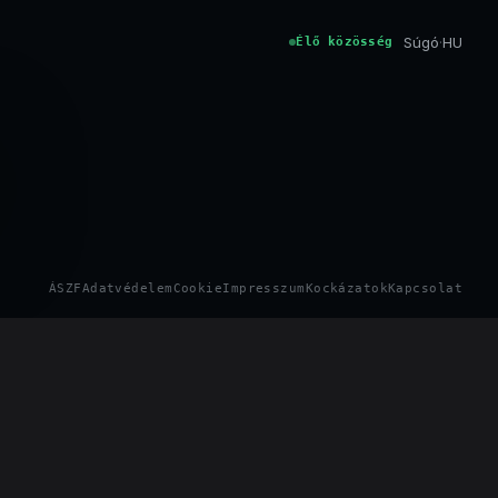
Súgó
·
HU
Élő közösség
ÁSZF
Adatvédelem
Cookie
Impresszum
Kockázatok
Kapcsolat