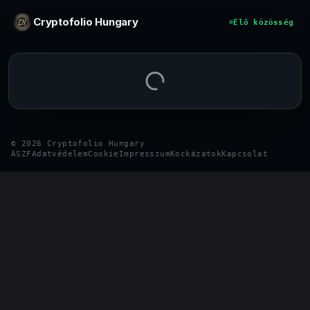
Ugrás a tartalomhoz
Cryptofolio Hungary
Élő közösség
©
2026
Cryptofolio Hungary
ÁSZF
Adatvédelem
Cookie
Impresszum
Kockázatok
Kapcsolat