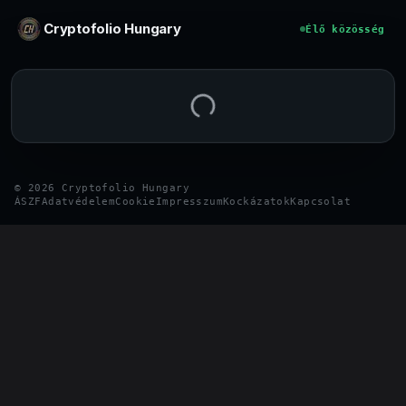
Ugrás a tartalomhoz
Cryptofolio Hungary
Élő közösség
©
2026
Cryptofolio Hungary
ÁSZF
Adatvédelem
Cookie
Impresszum
Kockázatok
Kapcsolat