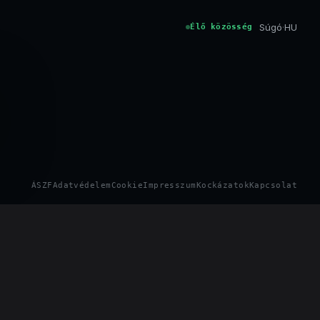
Súgó
·
HU
Élő közösség
ÁSZF
Adatvédelem
Cookie
Impresszum
Kockázatok
Kapcsolat