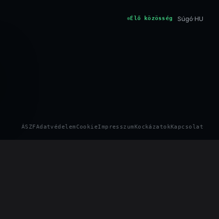
Súgó
·
HU
Élő közösség
ÁSZF
Adatvédelem
Cookie
Impresszum
Kockázatok
Kapcsolat