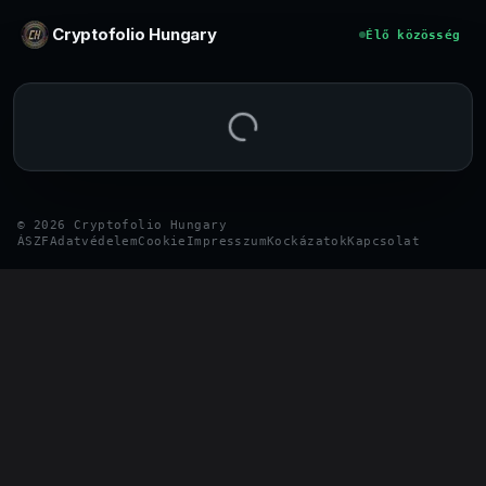
Ugrás a tartalomhoz
Cryptofolio Hungary
Élő közösség
©
2026
Cryptofolio Hungary
ÁSZF
Adatvédelem
Cookie
Impresszum
Kockázatok
Kapcsolat