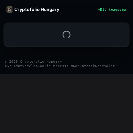
Ugrás a tartalomhoz
Cryptofolio Hungary
Élő közösség
©
2026
Cryptofolio Hungary
ÁSZF
Adatvédelem
Cookie
Impresszum
Kockázatok
Kapcsolat