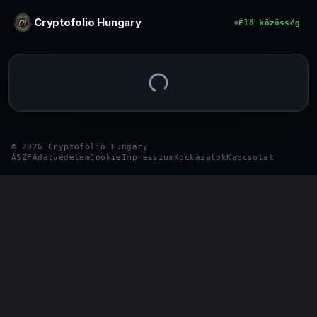
Ugrás a tartalomhoz
Cryptofolio Hungary
Élő közösség
©
2026
Cryptofolio Hungary
ÁSZF
Adatvédelem
Cookie
Impresszum
Kockázatok
Kapcsolat