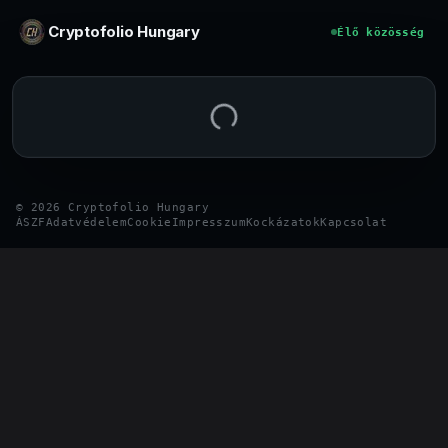
Ugrás a tartalomhoz
Cryptofolio Hungary
Élő közösség
©
2026
Cryptofolio Hungary
ÁSZF
Adatvédelem
Cookie
Impresszum
Kockázatok
Kapcsolat