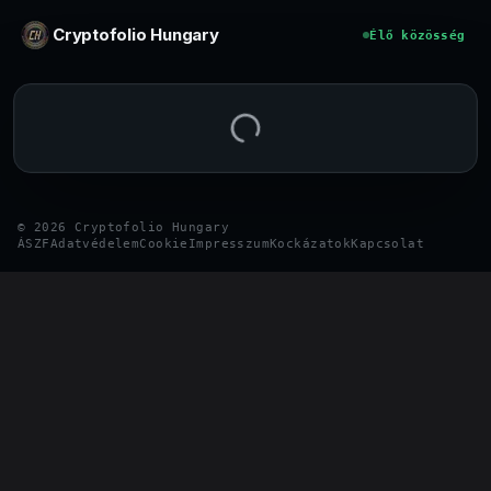
Ugrás a tartalomhoz
Cryptofolio Hungary
Élő közösség
©
2026
Cryptofolio Hungary
ÁSZF
Adatvédelem
Cookie
Impresszum
Kockázatok
Kapcsolat